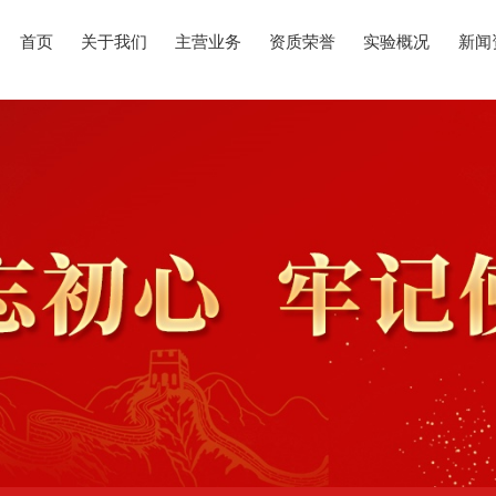
首页
关于我们
主营业务
资质荣誉
实验概况
新闻