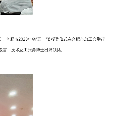
合肥市2023年省“五一”奖授奖仪式在合肥市总工会举行，
发言，技术总工张勇博士出席领奖。