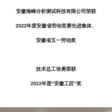
安徽海峰分析测试科技有限公司荣获
2022年度安徽省劳动竞赛先进集体、
安徽省五一劳动奖
技术总工张勇荣获
2022年度“安徽工匠”奖