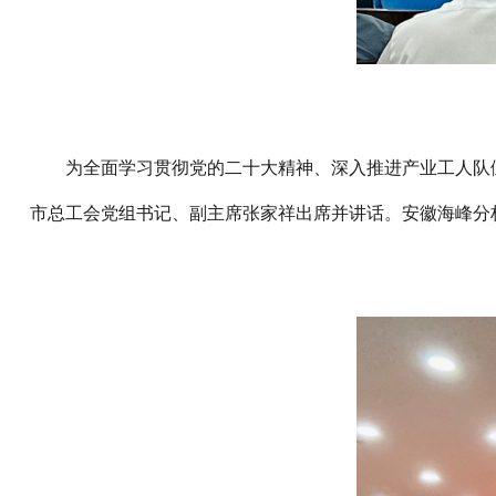
为全面学习贯彻党的二十大精神、深入推进产业工人队伍
市总工会党组书记、副主席张家祥出席并讲话。安徽海峰分