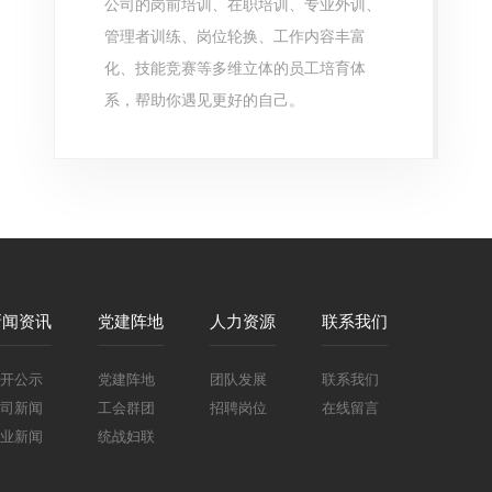
公司的岗前培训、在职培训、专业外训、
管理者训练、岗位轮换、工作内容丰富
化、技能竞赛等多维立体的员工培育体
系，帮助你遇见更好的自己。
新闻资讯
党建阵地
人力资源
联系我们
开公示
党建阵地
团队发展
联系我们
司新闻
工会群团
招聘岗位
在线留言
业新闻
统战妇联