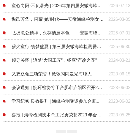
童心向阳·不负暑光 | 2026年第四届安徽海峰暑托班开班啦
2026-07-13
悦己芳华，闪耀“她”时代——安徽海峰检测女神节系列活动来啦！
2026-03-09
弘扬包公精神，永葆清廉本色 ——安徽海峰检测党支部七一主题党日活动纪实
2025-07-01
薪火童行·筑梦盛夏 | 第三届安徽海峰检测爱心暑托班开班啦！
2025-06-30
领导关怀 | 追梦“大国工匠”，畅享“产改之花”
2024-03-21
又双叒领三项荣誉！致敬闪闪发光海峰人
2023-06-19
会议通知 | 皖环检协将于合肥市庐阳区召开2023年安徽省样品前处理技术创新大会
2023-06-02
学习纪实 质效提升 | 海峰检测受邀参加合肥市总工会专项培训
2023-06-02
喜报 | 海峰检测技术总工张勇荣获2023 年合肥市 “最美科技工作者”
2023-05-25