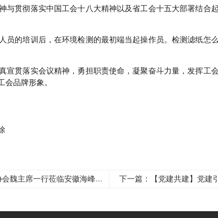
神与贯彻落实中国工会十八大精神以及省工会十五大部署结合
人员的培训后，在环境检测的最初端当起操作员。检测滤纸怎
真宣贯落实会议精神，勇担职责使命，凝聚奋斗力量，发挥工
工会品牌形象。
除
上一篇：​ 携手科协赋能 创新驱动发展 | 安徽省科学技术协会魏主席一行莅临安徽海峰检测调研指导