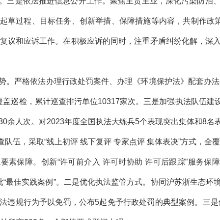
。三是依法推进信息公开工作。聚焦主责主业，深化污染防治
起草过程、目标任务、创新举措、保障措施等内容，共制作政策
好复议和应诉工作。在积极应诉的同时，注重矛盾纠纷化解，深
。严格依法办理行政处罚案件、办理《环境保护法》配套办法案
盖巡检，累计巡查排污单位10317家次。三是加强执法队伍建设
30余人次。对2023年度全国执法大练兵5个表现突出集体和8
评查队伍，采取“线上初评 线下复评 专家点评 集体表决”方式，
素保障。创新“许可前介入 许可时协助 许可后跟踪”服务保
批“最佳实践案例”。二是优化执法监管方式。协同沪苏浙生态
法违规行为予以免罚，公布5起免予行政处罚的典型案例。三是依