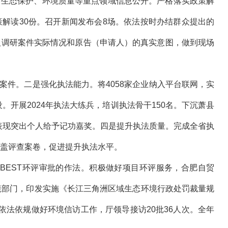
、生态保护、环境质量等重点领域信息公开。严格落实政策解
解读30份。召开新闻发布会8场。依法按时办结群众提出的
入调研案件实际情况和原告（申请人）的真实意图，做到现场
件。二是强化执法能力。将4058家企业纳入平台联网，实
。开展2024年执法大练兵，培训执法骨干150名。下沉萧县
名表现突出个人给予记功嘉奖。四是提升执法质量。完成全省执
全覆盖评查案卷，促进提升执法水平。
障BEST环评审批的作法。积极做好项目环评服务，合肥自贸
环境部门，印发实施《长江三角洲区域生态环境行政处罚裁量规
法依规做好环境信访工作，厅领导接访20批36人次。全年